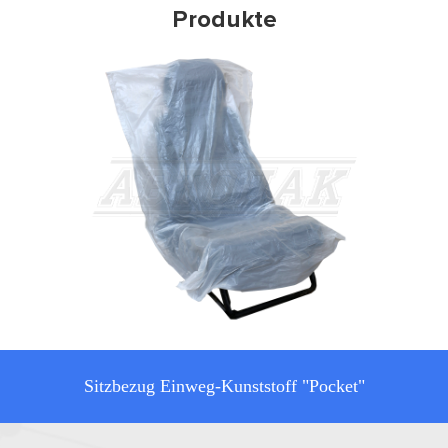
Produkte
evious
Sitzbezug Einweg-Kunststoff mit Slash