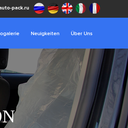
uto-pack.ru
ogalerie
Neuigkeiten
Über Uns
ON